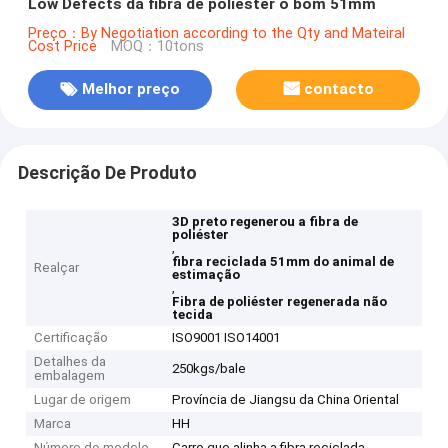
Low Defects da fibra de poliéster o bom 51mm
Preço：By Negotiation according to the Qty and Mateiral
Cost Price
MOQ：10tons
Melhor preço
contacto
Descrição De Produto
3D preto regenerou a fibra de
poliéster
,
fibra reciclada 51mm do animal de
Realçar
estimação
,
Fibra de poliéster regenerada não
tecida
Certificação
ISO9001 ISO14001
Detalhes da
250kgs/bale
embalagem
Lugar de origem
Província de Jiangsu da China Oriental
Marca
HH
Número do modelo
Carro que alinha a fibra reciclada