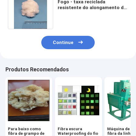
Fogo - taxa reciclada
resistente do alongamento da
fibra de grampo de poliéster
boa
Continue
Produtos Recomendados
Para baixo como
Fibra escura
Máquina de co
fibra de grampo de
Waterproofing do fio
fibra da linha