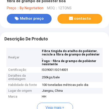
fibra de grampo de poliéster boa
Preço：By Negotiation
MOQ：12TONS
Melhor preço
contacto
Descrição De Produto
,
Fibra tingida do atalho do poliéster
recicle a fibra de grampo de poliéster
Realçar
,
Fogo - fibra de grampo de poliéster
resistente
Certificação
ISO9001 ISO14001
Detalhes da
250kgs/bale
embalagem
Habilidade da fonte
100 toneladas métricas pelo dia
Lugar de origem
Jiangsu, China
Marca
HH
Veja mais