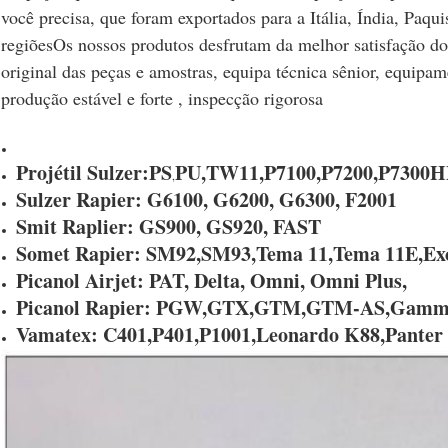
você precisa, que foram exportados para a Itália, Índia, Paqui
regiõesOs nossos produtos desfrutam da melhor satisfação do
original das peças e amostras, equipa técnica sênior, equip
produção estável e forte , inspecção rigorosa
Projétil Sulzer:
PS
PU,TW11,P7100,P7200,P7300H
,
Sulzer Rapier: G6100, G6200, G6300, F2001
Smit Raplier: GS900, GS920, FAST
Somet Rapier: SM92,SM93,Tema 11,Tema 11E,Exc
Picanol Airjet: PAT, Delta, Omni, Omni Plus,
Picanol Rapier: PGW,GTX,GTM,GTM-AS,Gamma 
Vamatex: C401,P401,P1001,Leonardo K88,Panter