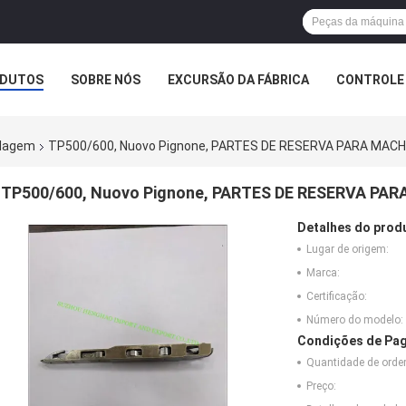
DUTOS
SOBRE NÓS
EXCURSÃO DA FÁBRICA
CONTROLE 
elagem
TP500/600, Nuovo Pignone, PARTES DE RESERVA PARA MACH
TP500/600, Nuovo Pignone, PARTES DE RESERVA PAR
Detalhes do prod
Lugar de origem:
Marca:
Certificação:
Número do modelo:
Condições de Pag
Quantidade de ord
Preço: