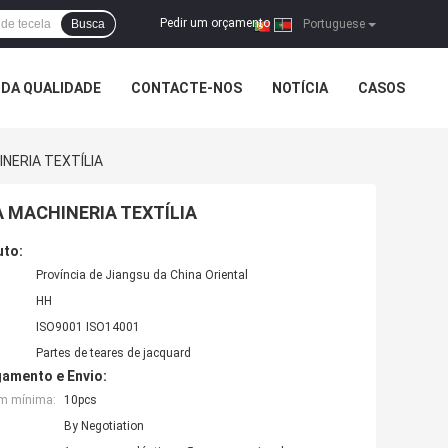
Pedir um orçamento
Busca
|
Portuguese
DA QUALIDADE
CONTACTE-NOS
NOTÍCIA
CASOS
INERIA TEXTÍLIA
A MACHINERIA TEXTÍLIA
uto:
Província de Jiangsu da China Oriental
HH
ISO9001 ISO14001
Partes de teares de jacquard
amento e Envio:
em mínima:
10pcs
By Negotiation