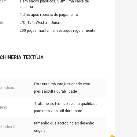
agem:
1 em sacos plásticos, 5 em uma caixa de
espuma.
5 dias após receção do pagamento
to:
L/C, T/T, Western Union
200 peças mantêm em estoque regularmente
CHINERIA TEXTÍLIA
Estrutura robusta;Designado com
erísticas:
precisão;Alta durabilidade
Tratamento térmico de alta qualidade
gem:
para uma vida útil duradoura
tamanho que accroding ao desenho
rística 2:
original