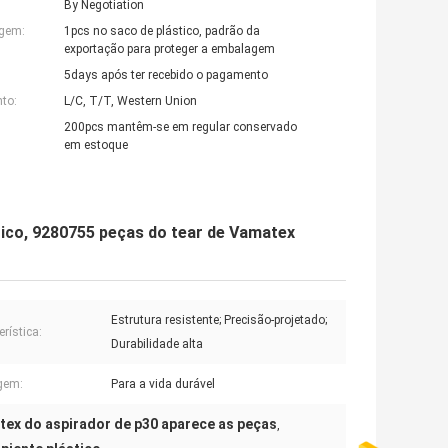
By Negotiation
agem:
1pcs no saco de plástico, padrão da
exportação para proteger a embalagem
5days após ter recebido o pagamento
to:
L/C, T/T, Western Union
200pcs mantêm-se em regular conservado
em estoque
stico, 9280755 peças do tear de Vamatex
Estrutura resistente; Precisão-projetado;
rística:
Durabilidade alta
gem:
Para a vida durável
tex do aspirador de p30 aparece as peças
,