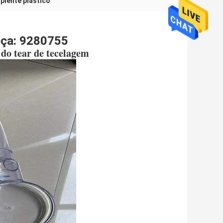
ipiente plástico
eça: 9280755
s do tear de tecelagem