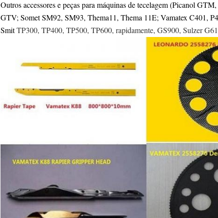
Outros accessores e peças para máquinas de tecelagem (Pican
GTV; Somet SM92, SM93, Thema11, Thema 11E; Vamatex C401, P401
Smit
TP300, TP400, TP500, TP600, rapidamente, GS900, Sulzer G61