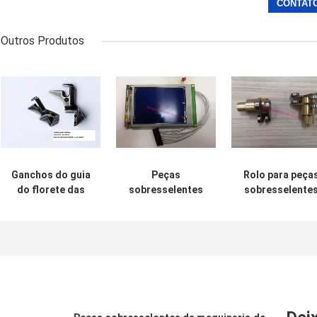
Outros Produtos
Ganchos do guia
Peças
Rolo para peça
do florete das
sobresselentes
sobresselente
peças
9820537 da
do tear do flore
sobresselentes
máquina do tear
de Vamatex
do tear do florete
de Leonardo de
P1001 9340052
de BA208179
Vamatex
teares de
BA208636
Vamatex