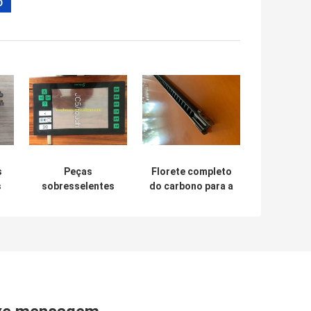
s
Peças
Florete completo
s
sobresselentes
do carbono para a
te
da maquinaria de
fita do florete
matéria têxtil do
das peças
toque JC5 JC6
sobresselentes
JC7 para a
2200 do tear do
substituição de
florete de RAPIER
Staubli
LOOM Gtv