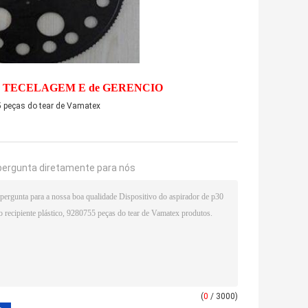
e TECELAGEM E de GERENCIO
 peças do tear de Vamatex
pergunta diretamente para nós
(
0
/ 3000)