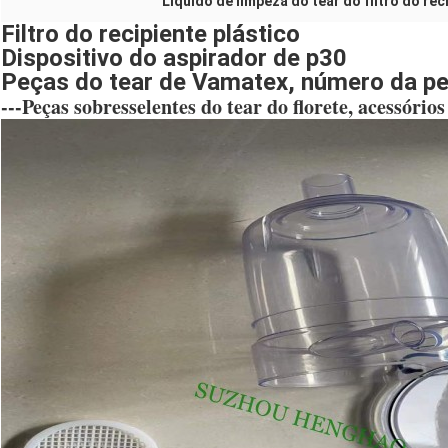
Líquido de limpeza do tear do filtro do rec
Filtro do recipiente plástico
Dispositivo do aspirador de p30
Peças do tear de Vamatex, número da p
---Peças sobresselentes do tear do florete, acessório