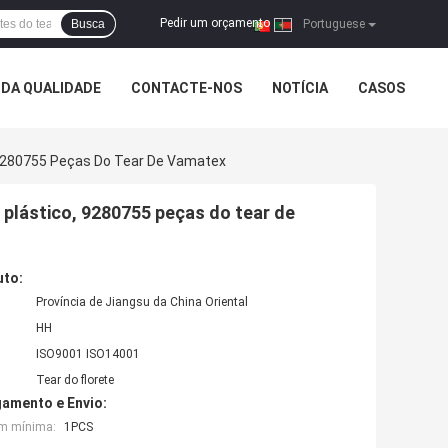
Pedir um orçamento
Busca
|
Portuguese
DA QUALIDADE
CONTACTE-NOS
NOTÍCIA
CASOS
o, 9280755 Peças Do Tear De Vamatex
e plástico, 9280755 peças do tear de
uto:
Província de Jiangsu da China Oriental
HH
ISO9001 ISO14001
Tear do florete
amento e Envio:
em mínima:
1PCS