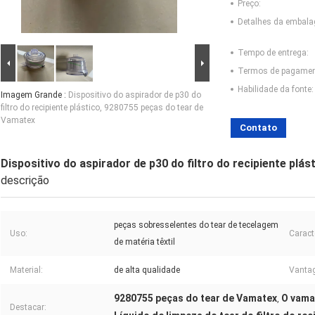
Preço:
Detalhes da embal
Tempo de entrega:
Termos de pagamen
Habilidade da fonte:
Imagem Grande :
Dispositivo do aspirador de p30 do
filtro do recipiente plástico, 9280755 peças do tear de
Vamatex
Contato
Dispositivo do aspirador de p30 do filtro do recipiente plá
descrição
peças sobresselentes do tear de tecelagem
Uso:
Caracte
de matéria têxtil
Material:
de alta qualidade
Vanta
9280755 peças do tear de Vamatex
O vama
,
Destacar: