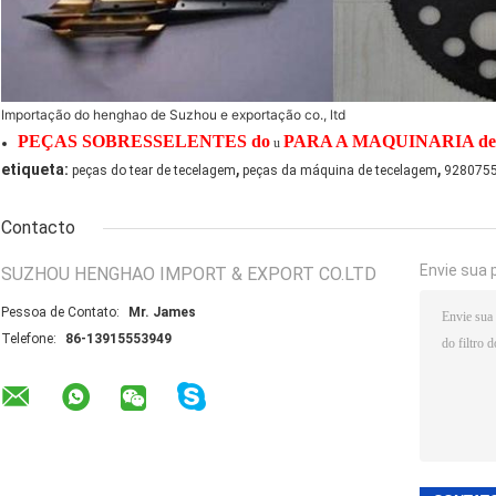
Importação do henghao de Suzhou e exportação co., ltd
PEÇAS SOBRESSELENTES do
PARA A MAQUINARIA d
u
,
,
etiqueta:
peças do tear de tecelagem
peças da máquina de tecelagem
9280755
Contacto
Envie sua 
SUZHOU HENGHAO IMPORT & EXPORT CO.LTD
Pessoa de Contato:
Mr. James
Telefone:
86-13915553949