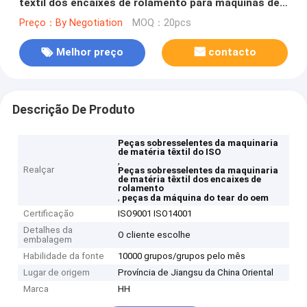
têxtil dos encaixes de rolamento para máquinas de
gerencio do fim aberto
Preço：By Negotiation
MOQ：20pcs
Melhor preço
contacto
Descrição De Produto
Peças sobresselentes da maquinaria
de matéria têxtil do ISO
,
Realçar
Peças sobresselentes da maquinaria
de matéria têxtil dos encaixes de
rolamento
,
peças da máquina do tear do oem
Certificação
ISO9001 ISO14001
Detalhes da
O cliente escolhe
embalagem
Habilidade da fonte
10000 grupos/grupos pelo mês
Lugar de origem
Província de Jiangsu da China Oriental
Marca
HH