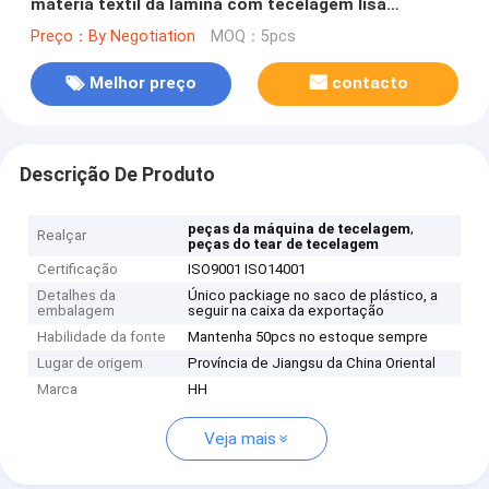
matéria têxtil da lâmina com tecelagem lisa
cerâmica
Preço：By Negotiation
MOQ：5pcs
Melhor preço
contacto
Descrição De Produto
,
peças da máquina de tecelagem
Realçar
peças do tear de tecelagem
Certificação
ISO9001 ISO14001
Detalhes da
Único packiage no saco de plástico, a
embalagem
seguir na caixa da exportação
Habilidade da fonte
Mantenha 50pcs no estoque sempre
Lugar de origem
Província de Jiangsu da China Oriental
Marca
HH
Veja mais