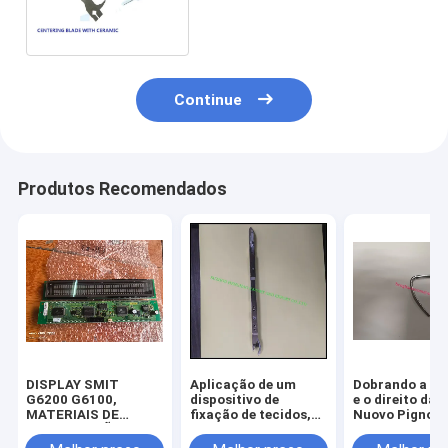
matéria têxtil da lâmina com
tecelagem lisa cerâmica
Continue
Produtos Recomendados
DISPLAY SMIT
Aplicação de um
Dobrando a es
G6200 G6100,
dispositivo de
e o direito da 
MATERIAIS DE
fixação de tecidos,
Nuovo Pignon
MANUTENÇÃO,
de um dispositivo de
Tp500, florete
REPARO E
fixação de tecidos,
as peças de