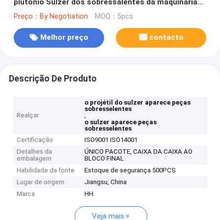
plutônio Sulzer dos sobressalentes da maquinaria
de matéria têxtil da sapata/7.5mm
Preço：By Negotiation
MOQ：5pcs
Melhor preço
contacto
Descrição De Produto
o projétil do sulzer aparece peças
sobresselentes
Realçar
,
o sulzer aparece peças
sobresselentes
Certificação
ISO9001 ISO14001
Detalhes da
ÚNICO PACOTE, CAIXA DA CAIXA AO
embalagem
BLOCO FINAL
Habilidade da fonte
Estoque de segurança 500PCS
Lugar de origem
Jiangsu, China
Marca
HH
Veja mais