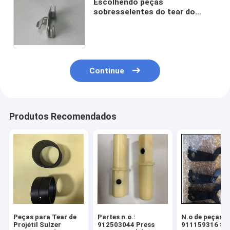
Escolhendo peças
sobresselentes do tear do
plutônio Sulzer dos
sobressalentes da maquinaria
de matéria têxtil da
sapata/7.5mm
Continue
Produtos Recomendados
Peças para Tear de
Partes n.o.:
N.o de peças:
Projétil Sulzer
912503044 Press
911159316 SU