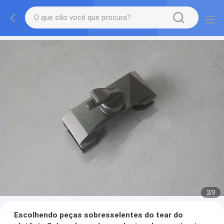
2
/
3
Escolhendo peças sobresselentes do tear do